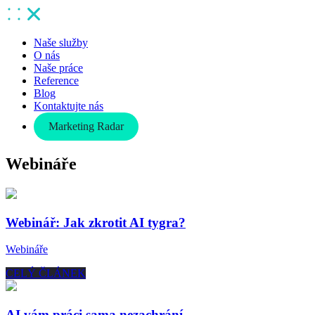
Naše služby
O nás
Naše práce
Reference
Blog
Kontaktujte nás
Marketing Radar
Webináře
Webinář: Jak zkrotit AI tygra?
Webináře
CELÝ ČLÁNEK
AI vám práci sama nezachrání.