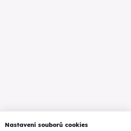
Přestaňte vytvářet
Obsaho
marketingové
nejčast
reporty
firem n
sítích
MARKETING
MARKETING
Nastavení souborů cookies