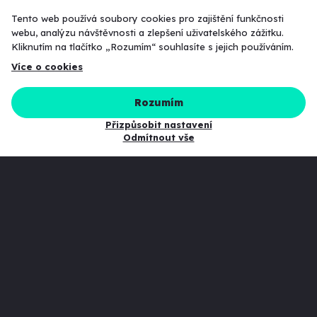
Tento web používá soubory cookies pro zajištění funkčnosti
webu, analýzu návštěvnosti a zlepšení uživatelského zážitku.
CELÝ ČLÁNEK
C
Kliknutím na tlačítko „Rozumím“ souhlasíte s jejich používáním.
Více o cookies
Rozumím
Konzultace
Přizpůsobit nastavení
zdarma
Odmítnout vše
Napište nám, zavolejte, přijďte
a nezávazně se o Vašem projekt
pobavíme první
2 hodiny zdarma!