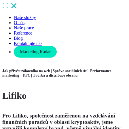
Naše služby
O nás
Naše práce
Reference
Blog
Kontaktujte nás
Marketing Radar
Jak přivést zákazníka na web | Správa sociálních sítí | Performance
marketing – PPC | Tvorba a distribuce obsahu
Lifiko
Pro
Lifiko
, společnost zaměřenou na vzdělávání
finančních poradců v oblasti kryptoaktiv, jsme
vytvořili
kompletní brand
, včetně vizuální identity,