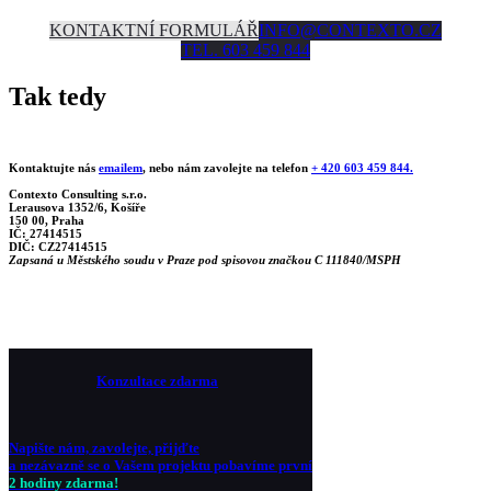
KONTAKTNÍ FORMULÁŘ
INFO@CONTEXTO.CZ
TEL. 603 459 844
Tak tedy
Kontaktujte nás
emailem
, nebo nám zavolejte na telefon
+ 420 603 459 844.
Contexto Consulting s.r.o.
Lerausova 1352/6, Košíře
150 00, Praha
IČ: 27414515
DIČ: CZ27414515
Zapsaná u Městského soudu v Praze pod spisovou značkou
C 111840/MSPH
Konzultace zdarma
Napište nám, zavolejte, přijďte
a nezávazně se o Vašem projektu pobavíme první
2 hodiny zdarma!