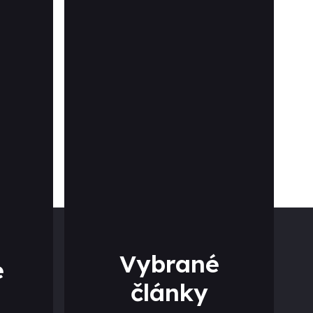
Vybrané
e
články