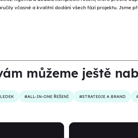
ručily včasné a kvalitní dodání všech fází projektu. Jsme př
o vám můžeme ještě na
SLEDEK
#ALL-IN-ONE ŘEŠENÍ
#STRATEGIE A BRAND