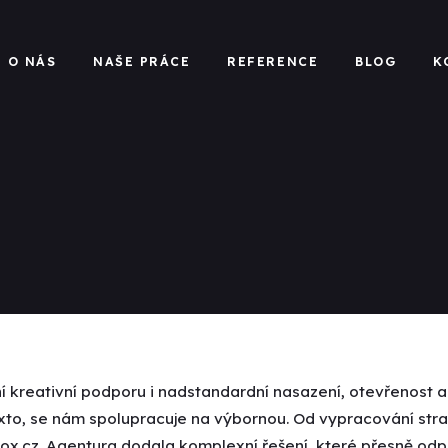
O NÁS
NAŠE PRÁCE
REFERENCE
BLOG
K
tní kreativní podporu i nadstandardní nasazení, otevřenost
ntexto, se nám spolupracuje na výbornou. Od vypracování st
ox.cz
. Agentura dodala komplexní řešení, které přesně od