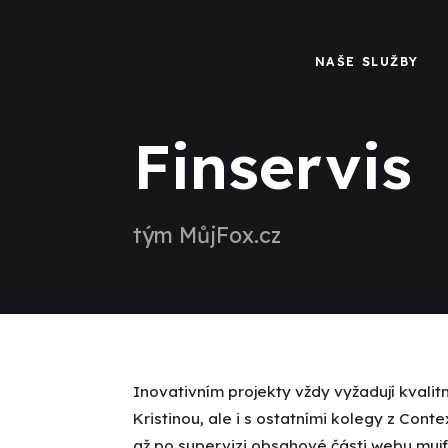
NAŠE SLUŽBY
Finservis
tým MůjFox.cz
Inovativním projekty vždy vyžadují kvali
Kristinou, ale i s ostatními kolegy z Co
až po supervizi obsahové části webu
mujf