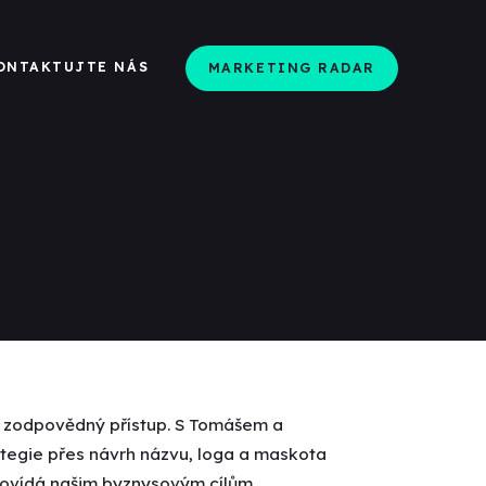
ONTAKTUJTE NÁS
MARKETING RADAR
 a zodpovědný přístup. S Tomášem a
rategie přes návrh názvu, loga a maskota
povídá našim byznysovým cílům.